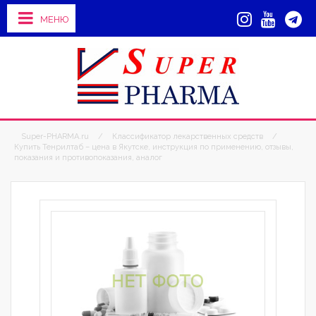
МЕНЮ
Super-PHARMA.ru
/
Классификатор лекарственных средств
/
Купить Тенрилтаб – цена в Якутске, инструкция по применению, отзывы,
показания и противопоказания, аналог