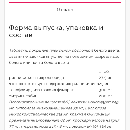
Отзывы
Форма выпуска, упаковка и
состав
Таблетки, покрытые пленочной оболочкой
белого цвета,
овальные, двояковыпуклые; на поперечном разрезе ядро
белого или почти белого цвета.
1 таб.
рилпивирина гидрохлорида
27.5 мг,
что соответствует содержанию рилпивирина
25 мг
тенофовир дизопроксил фумарат
300 мг
эмтрицитабин
200 мг
Вспомогательные вещества[/i]: лактозы моногидрат 249
мг, гипролоза низкозамещенная 75 мг, целлюлоза
микрокристаллическая 135 мг, крахмал кукурузный
прежелатинизированный 60 мг, кроскармеллоза натрия
77 мг, гипромеллоза Е15 - 8 мг, повидон (К-30) 3.65 мг,