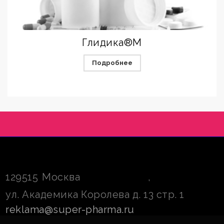
Глидика®М
Подробнее
129515
Москва
,
ул. Академика Королева д. 13 стр. 1
reklama@super-pharma.ru