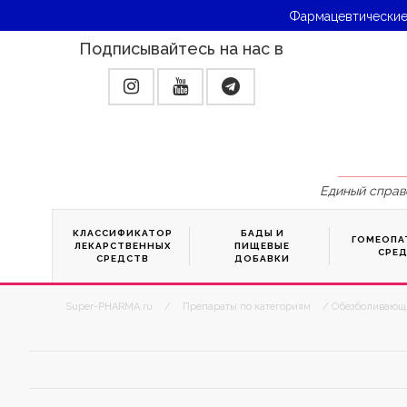
Фармацевтические
Подписывайтесь на нас в
Единый справ
КЛАССИФИКАТОР
БАДЫ И
ГОМЕОПА
ЛЕКАРСТВЕННЫХ
ПИЩЕВЫЕ
СРЕ
СРЕДСТВ
ДОБАВКИ
Super-PHARMA.ru
/
Препараты по категориям
/ Обезболивающ