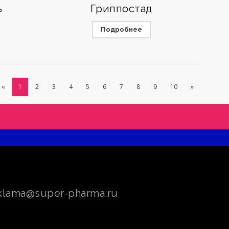
ь
Гриппостад
Подробнее
«
1
2
3
4
5
6
7
8
9
10
»
klama@super-pharma.ru