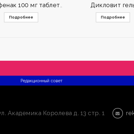
Дикловит гел
Диклофенак 100 мг таблетки
Подробнее
Подробнее
Редакционный совет
ул. Академика Королева д. 13 стр. 1
re