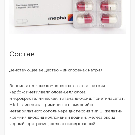
Состав
Действующее вещество – диклофенак натрия.
Вспомогательные компоненты: лактоза, натрия
карбоксиметилцеллюлоза-целлюлоза
микрокристаллическая, титана диоксид, триетилацетат,
МКЦ, глицерина тримиристат, аммонийно-
метакрилатного сополимера дисперсия тип В, желатин,
кремния диоксид коллоидный водный, железа оксид
черный, эритрозин, железа оксид красный.