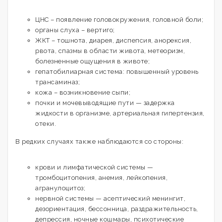
ЦНС – появление головокружения, головной боли;
органы слуха – вертиго;
ЖКТ – тошнота, диарея, диспепсия, анорексия,
рвота, спазмы в области живота, метеоризм,
болезненные ощущения в животе;
гепатобилиарная система: повышенный уровень
трансаминаз;
кожа – возникновение сыпи;
почки и мочевыводящие пути — задержка
жидкости в организме, артериальная гипертензия,
отеки.
В редких случаях также наблюдаются со стороны:
крови и лимфатической системы —
тромбоцитопения, анемия, лейкопения,
агранулоцитоз;
нервной системы — асептический менингит,
дезориентация, бессонница, раздражительность,
депрессия, ночные кошмары, психотические