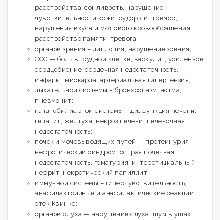
расстройства, сонливость, нарушение
чувствительности кожи, судороги, тремор,
нарушения вкуса и мозгового кровообращения,
расстройство памяти, тревога;
органов зрения – диплопия, нарушение зрения;
ССС — боль в грудной клетке, васкулит, усиленное
сердцебиение, сердечная недостаточность,
инфаркт миокарда, артериальная гипертензия;
дыхательной системы – бронхоспазм, астма,
пневмонит;
гепатобилиарной системы – дисфункция печени,
гепатит, желтуха, некроз печени, печеночная
недостаточность;
почек и мочевыводящих путей — протеинурия,
нефротический синдром, острая почечная
недостаточность, гематурия, интерстициальный
нефрит, некротический папиллит;
иммунной системы – гиперчувствительность,
анафилактоидные и анафилактические реакции,
отек Квинке;
органов слуха — нарушение слуха, шум в ушах;