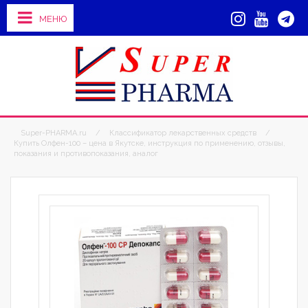
МЕНЮ
Super-PHARMA.ru
/
Классификатор лекарственных средств
/
Купить Олфен-100 – цена в Якутске, инструкция по применению, отзывы,
показания и противопоказания, аналог