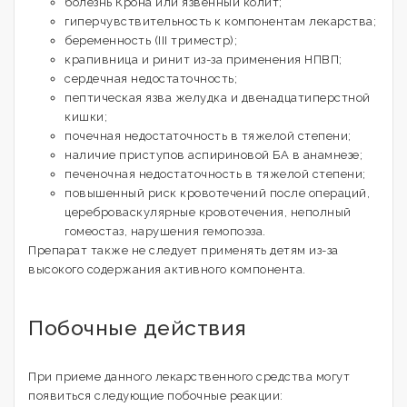
болезнь Крона или язвенный колит;
гиперчувствительность к компонентам лекарства;
беременность (III триместр);
крапивница и ринит из-за применения НПВП;
сердечная недостаточность;
пептическая язва желудка и двенадцатиперстной
кишки;
почечная недостаточность в тяжелой степени;
наличие приступов аспириновой БА в анамнезе;
печеночная недостаточность в тяжелой степени;
повышенный риск кровотечений после операций,
цереброваскулярные кровотечения, неполный
гомеостаз, нарушения гемопоэза.
Препарат также не следует применять детям из-за
высокого содержания активного компонента.
Побочные действия
При приеме данного лекарственного средства могут
появиться следующие побочные реакции: